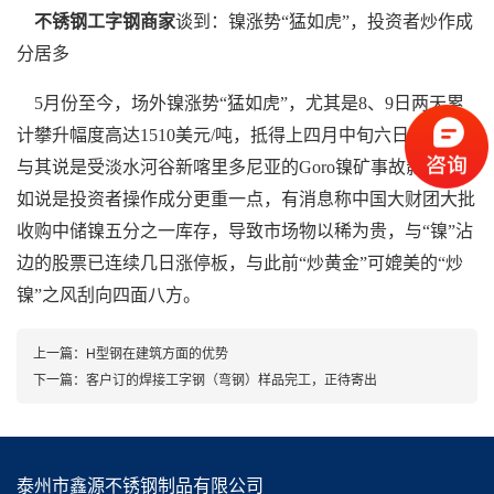
不锈钢工字钢商家
谈到：镍涨势“猛如虎”，投资者炒作成
分居多
5月份至今，场外镍涨势“猛如虎”，尤其是8、9日两天累
计攀升幅度高达1510美元/吨，抵得上四月中旬六日涨幅，
与其说是受淡水河谷新喀里多尼亚的Goro镍矿事故影响，不
如说是投资者操作成分更重一点，有消息称中国大财团大批
收购中储镍五分之一库存，导致市场物以稀为贵，与“镍”沾
边的股票已连续几日涨停板，与此前“炒黄金”可媲美的“炒
镍”之风刮向四面八方。
上一篇：
H型钢在建筑方面的优势
下一篇：
客户订的焊接工字钢（弯钢）样品完工，正待寄出
泰州市鑫源不锈钢制品有限公司